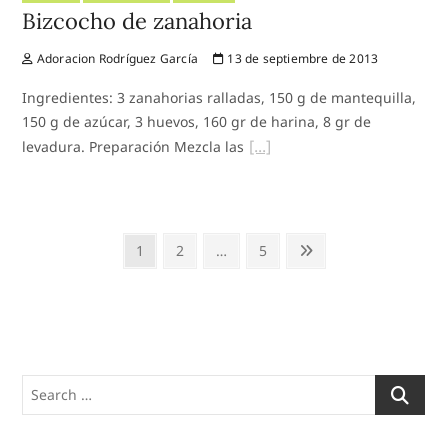
Bizcocho de zanahoria
Adoracion Rodríguez García
13 de septiembre de 2013
Ingredientes: 3 zanahorias ralladas, 150 g de mantequilla,
150 g de azúcar, 3 huevos, 160 gr de harina, 8 gr de
levadura. Preparación Mezcla las
Paginación
Page
Page
Page
Next
1
2
…
5
de
page
entradas
Search
…