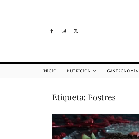
Skip
to
content
Facebook
Instagram
Twitter
Telegram
Nutrig
NUTRICIÓN, SALUD
INICIO
NUTRICIÓN
GASTRONOMÍA
Etiqueta:
Postres