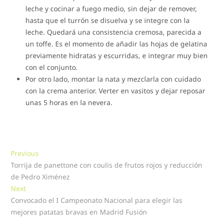
leche y cocinar a fuego medio, sin dejar de remover,
hasta que el turrón se disuelva y se integre con la
leche. Quedará una consistencia cremosa, parecida a
un toffe. Es el momento de añadir las hojas de gelatina
previamente hidratas y escurridas, e integrar muy bien
con el conjunto.
Por otro lado, montar la nata y mezclarla con cuidado
con la crema anterior. Verter en vasitos y dejar reposar
unas 5 horas en la nevera.
Navegación
Previous
Previous
post:
Torrija de panettone con coulis de frutos rojos y reducción
de
de Pedro Ximénez
entradas
Next
Next
post:
Convocado el I Campeonato Nacional para elegir las
mejores patatas bravas en Madrid Fusión