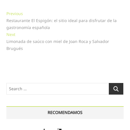
Navegación
Previous
Previous
post:
Restaurante El Espigón: el sitio ideal para disfrutar de la
de
gastronomía española
entradas
Next
Next
post:
Limonada de saúco con miel de Joan Roca y Salvador
Brugués
Search
…
RECOMENDAMOS