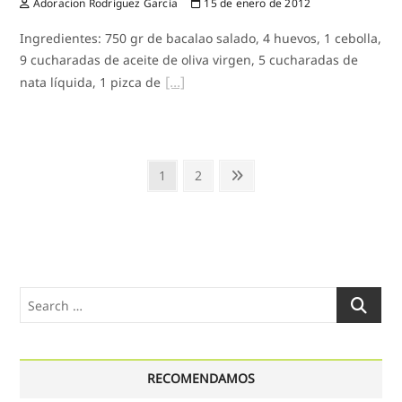
Adoracion Rodríguez García
15 de enero de 2012
Ingredientes: 750 gr de bacalao salado, 4 huevos, 1 cebolla,
9 cucharadas de aceite de oliva virgen, 5 cucharadas de
nata líquida, 1 pizca de
Paginación
Page
Page
Next
1
2
de
page
entradas
Search
…
RECOMENDAMOS