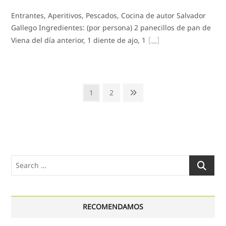
Entrantes, Aperitivos, Pescados, Cocina de autor Salvador
Gallego Ingredientes: (por persona) 2 panecillos de pan de
Viena del día anterior, 1 diente de ajo, 1
Paginación
Page
Page
Next
1
2
de
page
entradas
Search
…
RECOMENDAMOS