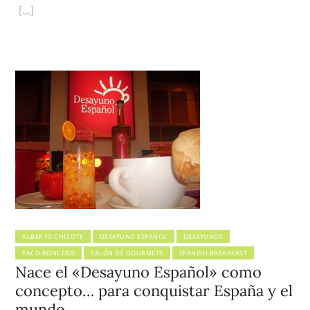
ALBERTO CHICOTE
DESAYUNO ESPAÑOL
DESAYUNOS
PACO RONCERO
SALÓN DE GOURMETS
SPANISH BREAKFAST
Nace el «Desayuno Español» como
concepto… para conquistar España y el
mundo