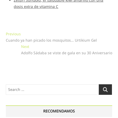
Zespri SunGold, el saludable kiwi amarillo con una
dosis extra de vitamina C
Navegación
Previous
Previous
post:
Cuando ya han picado los mosquitos… Urtikium Gel
de
Next
Next
entradas
post:
Adolfo Sádaba se viste de gala en su 30 Aniversario
Search
…
RECOMENDAMOS