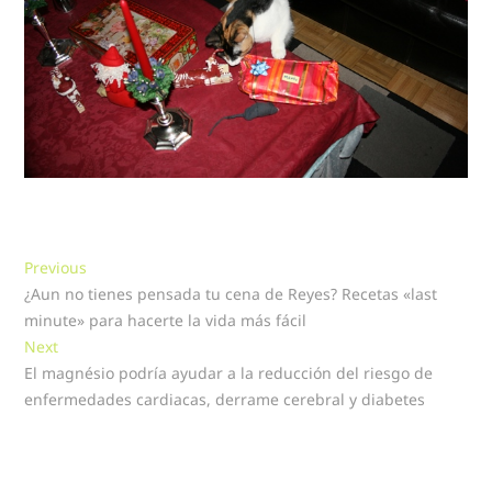
Navegación
Previous
Previous
post:
¿Aun no tienes pensada tu cena de Reyes? Recetas «last
de
minute» para hacerte la vida más fácil
entradas
Next
Next
post:
El magnésio podría ayudar a la reducción del riesgo de
enfermedades cardiacas, derrame cerebral y diabetes