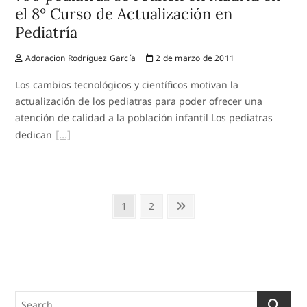
el 8º Curso de Actualización en
Pediatría
Adoracion Rodríguez García
2 de marzo de 2011
Los cambios tecnológicos y científicos motivan la
actualización de los pediatras para poder ofrecer una
atención de calidad a la población infantil Los pediatras
dedican
Paginación
Page
Page
Next
1
2
de
page
entradas
Search