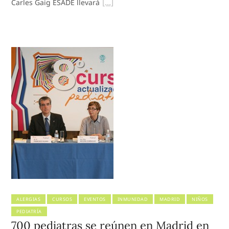
Carles Gaig ESADE llevará
ALERGIAS
CURSOS
EVENTOS
INMUNIDAD
MADRID
NIÑOS
PEDIATRÍA
700 pediatras se reúnen en Madrid en