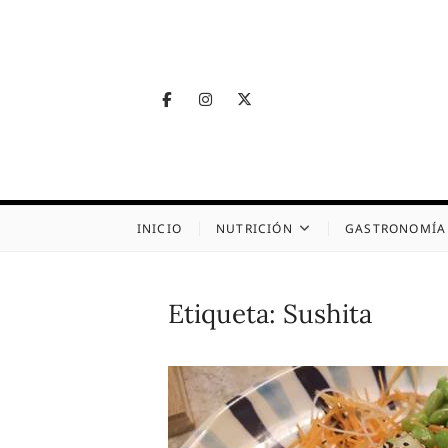
Skip
to
content
Facebook
Instagram
Twitter
Telegram
Nutrig
NUTRICIÓN, SALUD
INICIO
NUTRICIÓN
GASTRONOMÍA
Etiqueta:
Sushita