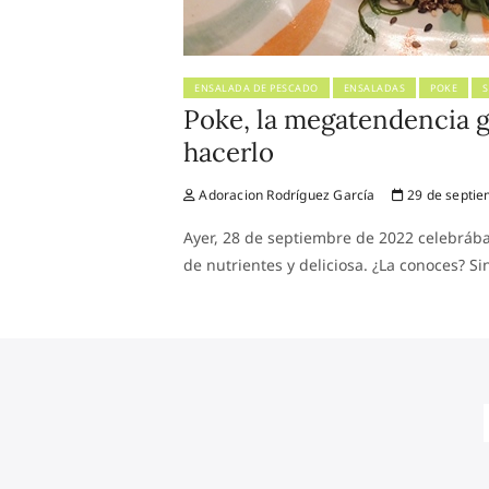
ENSALADA DE PESCADO
ENSALADAS
POKE
Poke, la megatendencia g
hacerlo
Adoracion Rodríguez García
29 de septie
Ayer, 28 de septiembre de 2022 celebrábam
de nutrientes y deliciosa. ¿La conoces? S