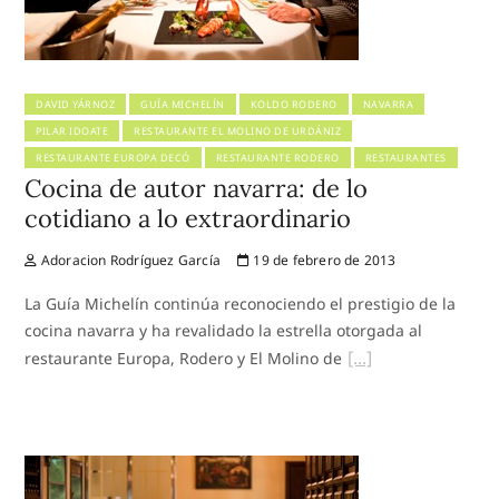
DAVID YÁRNOZ
GUÍA MICHELÍN
KOLDO RODERO
NAVARRA
PILAR IDOATE
RESTAURANTE EL MOLINO DE URDÁNIZ
RESTAURANTE EUROPA DECÓ
RESTAURANTE RODERO
RESTAURANTES
Cocina de autor navarra: de lo
cotidiano a lo extraordinario
Adoracion Rodríguez García
19 de febrero de 2013
La Guía Michelín continúa reconociendo el prestigio de la
cocina navarra y ha revalidado la estrella otorgada al
restaurante Europa, Rodero y El Molino de