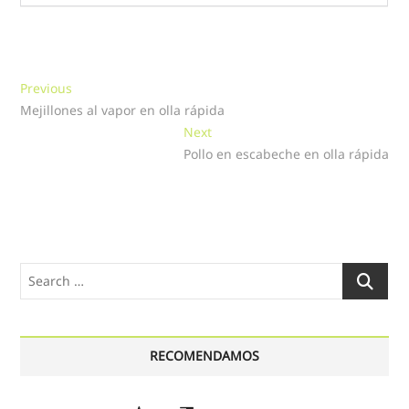
Navegación
Previous
Previous
post:
Mejillones al vapor en olla rápida
de
Next
Next
entradas
post:
Pollo en escabeche en olla rápida
Search
…
RECOMENDAMOS