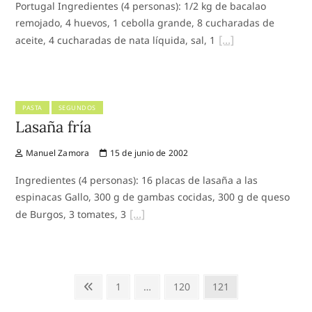
Portugal Ingredientes (4 personas): 1/2 kg de bacalao
remojado, 4 huevos, 1 cebolla grande, 8 cucharadas de
aceite, 4 cucharadas de nata líquida, sal, 1
PASTA
SEGUNDOS
Lasaña fría
Manuel Zamora
15 de junio de 2002
Ingredientes (4 personas): 16 placas de lasaña a las
espinacas Gallo, 300 g de gambas cocidas, 300 g de queso
de Burgos, 3 tomates, 3
Paginación
Previous
Page
Page
Page
1
…
120
121
de
page