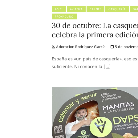
ASICI
AVIANZA
CARNES
CASQUERÍA
DA
PROVACUNO
30 de octubre: La casque
celebra la primera edici
Adoracion Rodríguez García
5 de noviemb
España es «un país de casquería», eso es 
suficiente. Ni conocen la