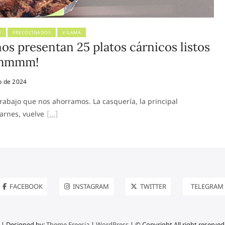
E
PRECOCINADOS
V GAMA
os presentan 25 platos cárnicos listos
¡Mmmmm!
o de 2024
 trabajo que nos ahorramos. La casquería, la principal
arnes, vuelve
FACEBOOK
INSTAGRAM
TWITTER
TELEGRAM
| Designed by:
Theme Freesia
|
WordPress
| © Copyright All right reserved