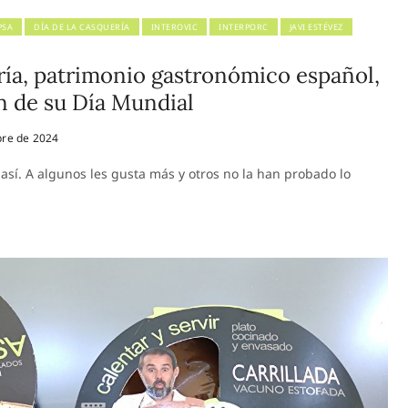
PSA
DÍA DE LA CASQUERÍA
INTEROVIC
INTERPORC
JAVI ESTÉVEZ
ría, patrimonio gastronómico español,
ón de su Día Mundial
re de 2024
así. A algunos les gusta más y otros no la han probado lo