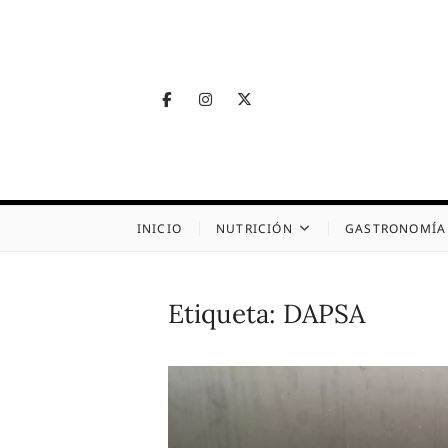
Skip
to
content
Facebook
Instagram
Twitter
Telegram
Nutrig
NUTRICIÓN, SALUD
INICIO
NUTRICIÓN
GASTRONOMÍA
Etiqueta:
DAPSA