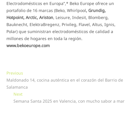
Electrodomésticos en Europa”,* Beko Europe ofrece un
portafolio de 16 marcas (Beko, Whirlpool
, Grundig,
Hotpoint, Arctic, Ariston
, Leisure, Indesit, Blomberg,
Bauknecht, ElektraBregenz, Privileg, Flavel, Altus, Ignis,
Polar) que suministran electrodomésticos de calidad a
millones de hogares en toda la región.
www.bekoeurope.com
Navegación
Previous
Previous
post:
Maldonado 14, cocina auténtica en el corazón del Barrio de
de
Salamanca
entradas
Next
Next
post:
Semana Santa 2025 en Valencia, con mucho sabor a mar