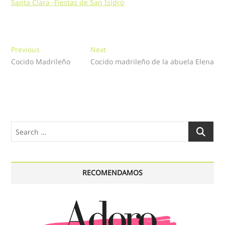
Santa Clara -Fiestas de San Isidro
Navegación
Previous
Next
Previous
Next
post:
post:
Cocido Madrileño
Cocido madrileño de la abuela Elena
de
entradas
Search
…
RECOMENDAMOS