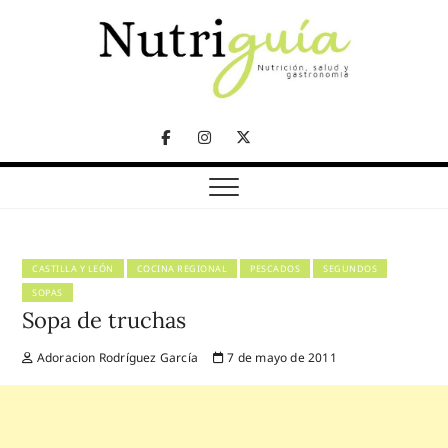
Skip
to
content
NUTRICIÓN, SALUD Y GASTRONOMÍA
Nutriguía (Desde
Facebook
Instagram
Twitter
2002)
Telegram
CASTILLA Y LEÓN
COCINA REGIONAL
PESCADOS
SEGUNDOS
SOPAS
Sopa de truchas
Adoracion Rodríguez García
7 de mayo de 2011