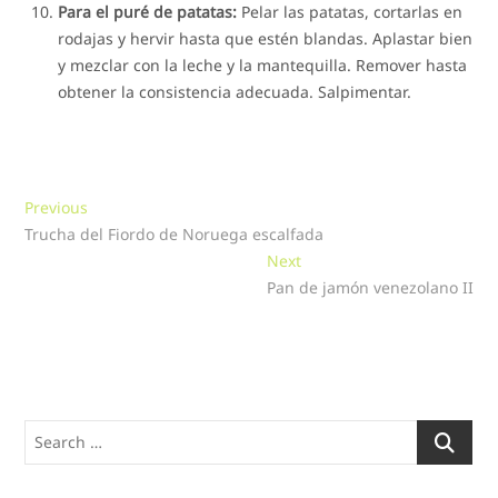
Para el puré de patatas:
Pelar las patatas, cortarlas en
rodajas y hervir hasta que estén blandas. Aplastar bien
y mezclar con la leche y la mantequilla. Remover hasta
obtener la consistencia adecuada. Salpimentar.
Navegación
Previous
Previous
post:
Trucha del Fiordo de Noruega escalfada
de
Next
Next
entradas
post:
Pan de jamón venezolano II
Search
…