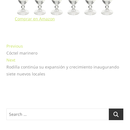
Comprar en Amazon
Navegación
Previous
Previous
post:
Cóctel marinero
de
Next
Next
entradas
post:
Rodilla continúa su expansión y crecimiento inaugurando
siete nuevos locales
Search
…