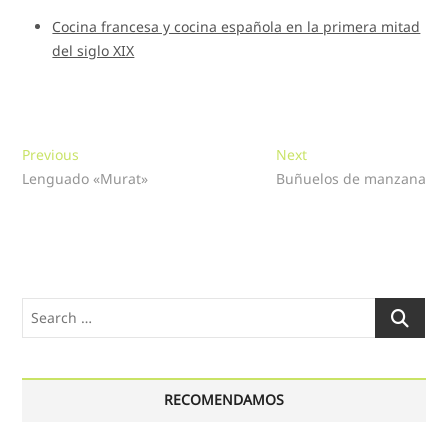
Cocina francesa y cocina española en la primera mitad
del siglo XIX
Navegación
Previous
Next
Previous
Next
post:
post:
Lenguado «Murat»
Buñuelos de manzana
de
entradas
Search
…
RECOMENDAMOS