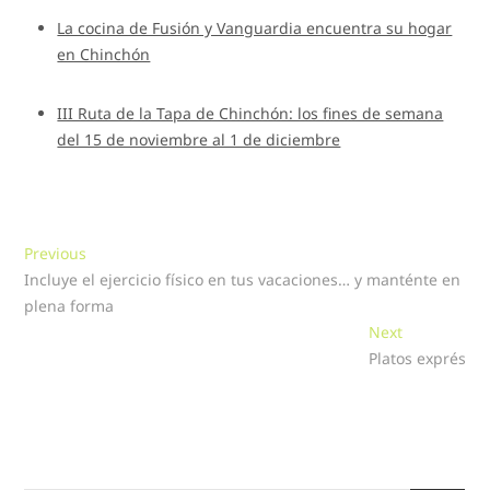
La cocina de Fusión y Vanguardia encuentra su hogar
en Chinchón
III Ruta de la Tapa de Chinchón: los fines de semana
del 15 de noviembre al 1 de diciembre
Navegación
Previous
Previous
post:
Incluye el ejercicio físico en tus vacaciones… y manténte en
de
plena forma
entradas
Next
Next
post:
Platos exprés