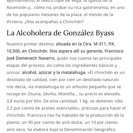
ayuntamiento, el teatro Lope de Vega, la iglesia de la
Ascensión y… cómo no, probar su rica gastronomía, en uno
de los populares mesones de la plaza, el mesón de la
Virreina. ¿Nos acompañas a Chinchón?
La Alcoholera de González Byass
Nuestro primer destino,
situada en la Ctra. M-311, P.K.
10,500, en Chinchón. Nos espera allí su gerente, Francisco
José Domenech Navarro
, quién nos cuenta las principales
etapas del proceso, así como los ingredientes básicos y
únicos:
alcohol, azúcar y la matalahuga.
«El chinchón es un
destilado de calidad, cien por cien un destilado natural»
nos decía, «la matalahuga es un arbusto pequeño que se
recoge en Osuna, Sevilla, Montilla… su precio es elevado,
3,8 euros por kilo. De esta cantidad, 1 kg, se obtienen sólo
2,2 por ciento de aceites esenciales», precisos para hacer el
chinchón. Francisco nos ha hablado de la producción de la
planta: un 90 por ciento de anís dulce, un 10 por ciento,
anís seco. Se elabora bajo la Denominación Geográfica