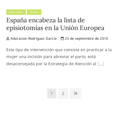
MEDICINA
MUJER
España encabeza la lista de
episiotomías en la Unión Europea
Adoracion Rodríguez García
25 de septiembre de 2010
Este tipo de intervención que consiste en practicar a la
mujer una incisión para abreviar el parto, está
desaconsejada por la Estrategia de Atención al
Paginación
Page
Page
Next
1
2
de
page
entradas