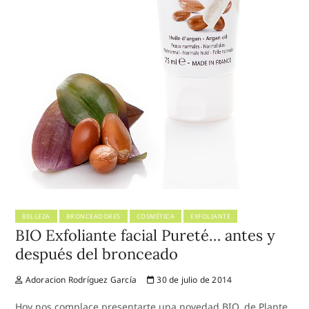
BELLEZA
BRONCEADORES
COSMÉTICA
EXFOLIANTE
BIO Exfoliante facial Pureté… antes y
después del bronceado
Adoracion Rodríguez García
30 de julio de 2014
Hoy nos complace presentarte una novedad BIO, de Plante