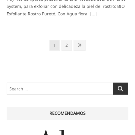
System, para exfoliar con delicadeza la piel del rostro: BIO
Exfoliante Rostro Pureté. Con Agua floral
Paginación
Page
Page
Next
1
2
de
page
entradas
Search
…
RECOMENDAMOS