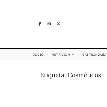
Skip
to
content
Facebook
Instagram
Twitter
Telegram
Nutrig
NUTRICIÓN, SALUD
INICIO
NUTRICIÓN
GASTRONOMÍA
Etiqueta:
Cosméticos