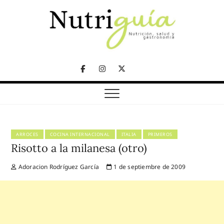
Skip
to
content
NUTRICIÓN, SALUD Y GASTRONOMÍA
Nutriguía (Desde
Facebook
Instagram
Twitter
2002)
Telegram
ARROCES
COCINA INTERNACIONAL
ITALIA
PRIMEROS
Risotto a la milanesa (otro)
Adoracion Rodríguez García
1 de septiembre de 2009