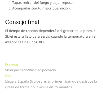
Tapar, retirar del fuego y dejar reposar.
Acompañar con tu mejor guarnición.
Consejo final
El tiempo de cocción dependerá del grosor de la pieza. El
Skrei estará listo para servir, cuando la temperatura en el
interior sea de unos 38°C.
Navegación
Previous
Previous
post:
Skrei pochado/Bacalao pochado
de
Next
Next
entradas
post:
Llega a España Sculpsure, el primer láser que destruye la
grasa de forma no invasiva en 25 minutos