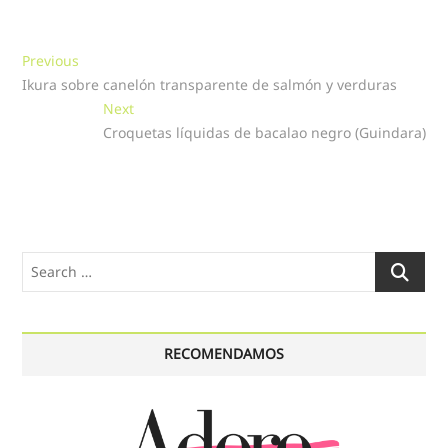
Navegación
Previous
Previous
post:
Ikura sobre canelón transparente de salmón y verduras
de
Next
Next
entradas
post:
Croquetas líquidas de bacalao negro (Guindara)
Search
…
RECOMENDAMOS