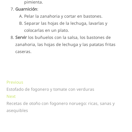
pimienta.
Guarnición
:
Pelar la zanahoria y cortar en bastones.
Separar las hojas de la lechuga, lavarlas y
colocarlas en un plato.
Servir
los buñuelos con la salsa, los bastones de
zanahoria, las hojas de lechuga y las patatas fritas
caseras.
Navegación
Previous
Previous
post:
Estofado de fogonero y tomate con verduras
de
Next
Next
entradas
post:
Recetas de otoño con fogonero noruego: ricas, sanas y
asequibles