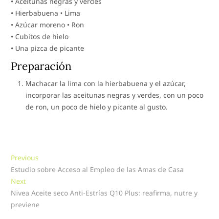
• Aceitunas negras y verdes
• Hierbabuena • Lima
• Azúcar moreno • Ron
• Cubitos de hielo
• Una pizca de picante
Preparación
Machacar la lima con la hierbabuena y el azúcar,
incorporar las aceitunas negras y verdes, con un poco
de ron, un poco de hielo y picante al gusto.
Navegación
Previous
Previous
post:
Estudio sobre Acceso al Empleo de las Amas de Casa
de
Next
Next
entradas
post:
Nivea Aceite seco Anti-Estrías Q10 Plus: reafirma, nutre y
previene