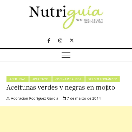
Skip
to
content
NUTRICIÓN, SALUD Y GASTRONOMÍA
Nutriguía (Desde
Facebook
Instagram
Twitter
2002)
Telegram
ACEITUNAS
APERITIVOS
COCINA DE AUTOR
SERGIO FERNÁNDEZ
Aceitunas verdes y negras en mojito
Adoracion Rodríguez García
7 de marzo de 2014