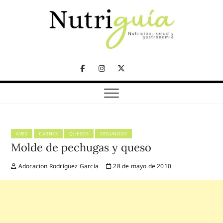
Skip
to
content
NUTRICIÓN, SALUD Y GASTRONOMÍA
Nutriguía (Desde
Facebook
Instagram
Twitter
2002)
Telegram
AVES
CARNES
QUESOS
SEGUNDOS
Molde de pechugas y queso
Adoracion Rodríguez García
28 de mayo de 2010