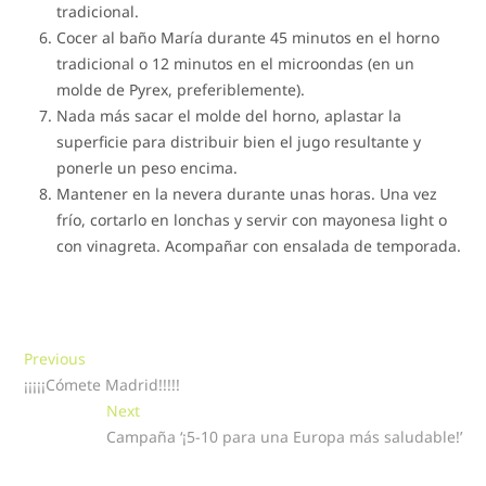
tradicional.
Cocer al baño María durante 45 minutos en el horno
tradicional o 12 minutos en el microondas (en un
molde de Pyrex, preferiblemente).
Nada más sacar el molde del horno, aplastar la
superficie para distribuir bien el jugo resultante y
ponerle un peso encima.
Mantener en la nevera durante unas horas. Una vez
frío, cortarlo en lonchas y servir con mayonesa light o
con vinagreta. Acompañar con ensalada de temporada.
Navegación
Previous
Previous
post:
¡¡¡¡¡Cómete Madrid!!!!!
de
Next
Next
entradas
post:
Campaña ‘¡5-10 para una Europa más saludable!’