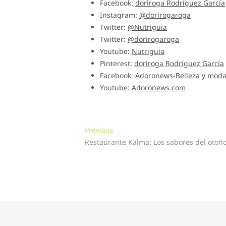
Facebook:
doriroga Rodríguez García
Instagram:
@dorirogaroga
Twitter:
@Nutriguia
Twitter:
@dorirogaroga
Youtube:
Nutriguia
Pinterest:
doriroga Rodríguez García
Facebook:
Adoronews-Belleza y mod
Youtube:
Adoronews.com
Navegación
Previous
Previous
post:
Restaurante Kalma: Los sabores del otoño
de
entradas