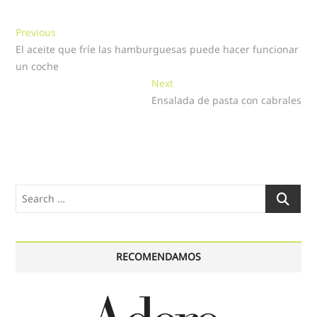
Navegación
Previous
Previous
post:
El aceite que fríe las hamburguesas puede hacer funcionar
de
un coche
entradas
Next
Next
post:
Ensalada de pasta con cabrales
Search
…
RECOMENDAMOS