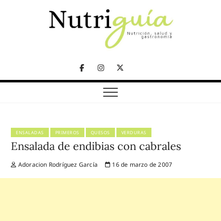
Skip
to
content
NUTRICIÓN, SALUD Y GASTRONOMÍA
Nutriguía (Desde
Facebook
Instagram
Twitter
2002)
Telegram
ENSALADAS
PRIMEROS
QUESOS
VERDURAS
Ensalada de endibias con cabrales
Adoracion Rodríguez García
16 de marzo de 2007