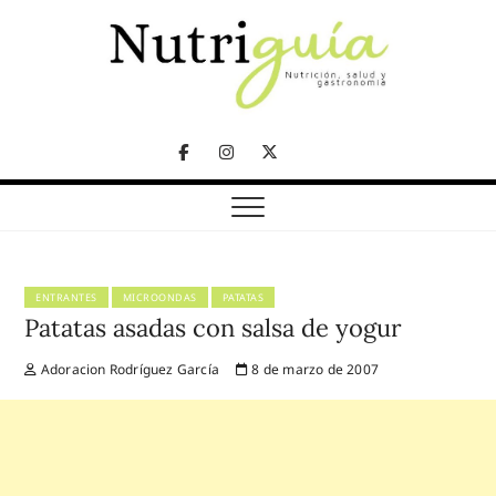
Skip
to
content
NUTRICIÓN, SALUD Y GASTRONOMÍA
Nutriguía (Desde
Facebook
Instagram
Twitter
2002)
Telegram
ENTRANTES
MICROONDAS
PATATAS
Patatas asadas con salsa de yogur
Adoracion Rodríguez García
8 de marzo de 2007