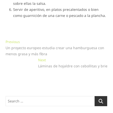
sobre ellas la salsa.
Servir de aperitivo, en platos precalentados o bien
como guarnición de una carne o pescado a la plancha.
Navegación
Previous
Previous
post:
Un proyecto europeo estudia crear una hamburguesa con
de
menos grasa y más fibra
entradas
Next
Next
post:
Láminas de hojaldre con cebollitas y brie
Search
…