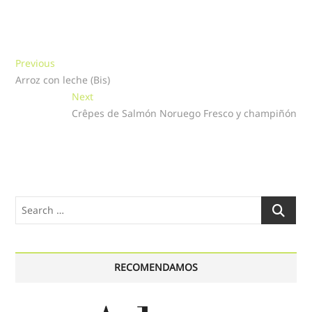
Navegación
Previous
Previous
post:
Arroz con leche (Bis)
de
Next
Next
entradas
post:
Crêpes de Salmón Noruego Fresco y champiñón
Search
…
RECOMENDAMOS