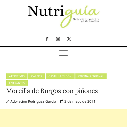
Skip
to
content
NUTRICIÓN, SALUD Y GASTRONOMÍA
Nutriguía (Desde
Facebook
Instagram
Twitter
2002)
Telegram
APERITIVOS
CARNES
CASTILLA Y LEÓN
COCINA REGIONAL
ENTRANTES
Morcilla de Burgos con piñones
Adoracion Rodríguez García
3 de mayo de 2011