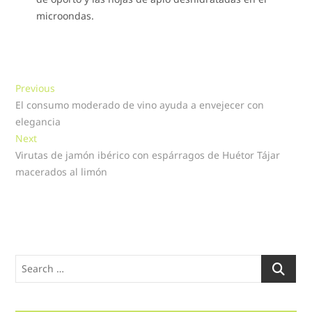
microondas.
Navegación
Previous
Previous
post:
El consumo moderado de vino ayuda a envejecer con
de
elegancia
entradas
Next
Next
post:
Virutas de jamón ibérico con espárragos de Huétor Tájar
macerados al limón
Search
…