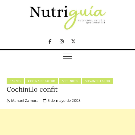
Skip
to
content
NUTRICIÓN, SALUD Y GASTRONOMÍA
Nutriguía (Desde
Facebook
Instagram
Twitter
2002)
Telegram
CARNES
COCINA DE AUTOR
SEGUNDOS
SILVANO LLARDO
Cochinillo confit
Manuel Zamora
5 de mayo de 2008