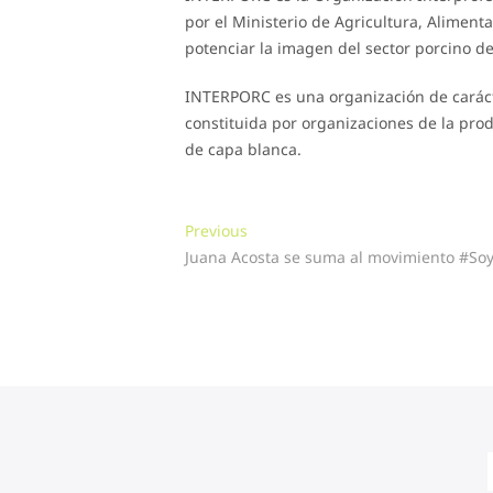
por el Ministerio de Agricultura, Alimen
potenciar la imagen del sector porcino d
INTERPORC es una organización de carácte
constituida por organizaciones de la prod
de capa blanca.
Navegación
Previous
Previous
post:
Juana Acosta se suma al movimiento #So
de
entradas