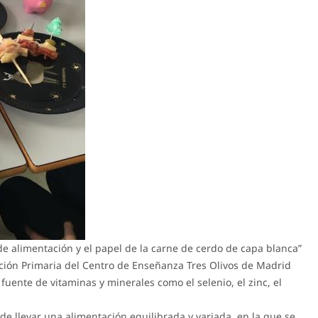
e alimentación y el papel de la carne de cerdo de capa blanca”
ación Primaria del Centro de Enseñanza Tres Olivos de Madrid
uente de vitaminas y minerales como el selenio, el zinc, el
de llevar una alimentación equilibrada y variada, en la que se