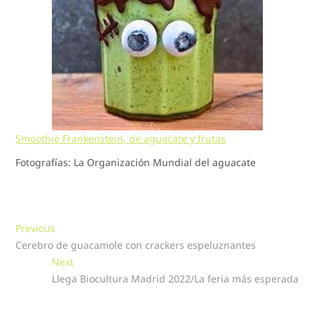
Smoothie Frankenstein, de aguacate y frutas
Fotografías: La Organización Mundial del aguacate
Navegación
Previous
Previous
post:
Cerebro de guacamole con crackers espeluznantes
de
Next
Next
entradas
post:
Llega Biocultura Madrid 2022/La feria más esperada