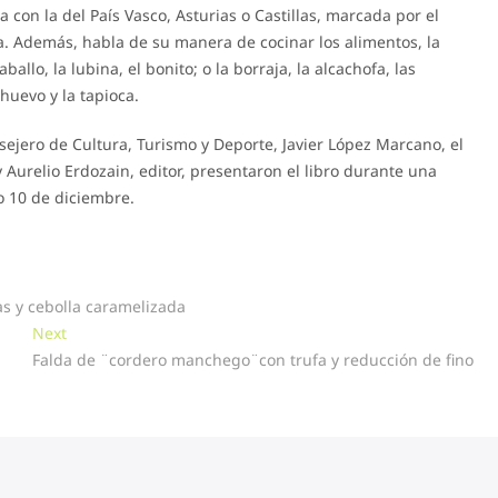
 con la del País Vasco, Asturias o Castillas, marcada por el
 Además, habla de su manera de cocinar los alimentos, la
llo, la lubina, el bonito; o la borraja, la alcachofa, las
 huevo y la tapioca.
nsejero de Cultura, Turismo y Deporte, Javier López Marcano, el
 y Aurelio Erdozain, editor, presentaron el libro durante una
o 10 de diciembre.
s y cebolla caramelizada
Next
Next
post:
Falda de ¨cordero manchego¨con trufa y reducción de fino