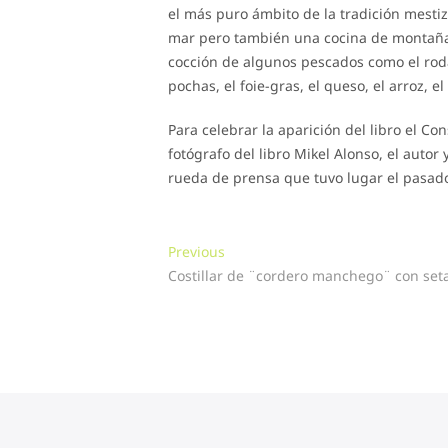
el más puro ámbito de la tradición mestiza
mar pero también una cocina de montaña.
cocción de algunos pescados como el rodaba
pochas, el foie-gras, el queso, el arroz, el
Para celebrar la aparición del libro el Co
fotógrafo del libro Mikel Alonso, el autor
rueda de prensa que tuvo lugar el pasad
Navegación
Previous
Previous
post:
Costillar de ¨cordero manchego¨ con seta
de
entradas