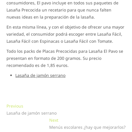
consumidores, El pavo incluye en todos sus paquetes de
Lasaña Precocida un recetario para que nunca falten
nuevas ideas en la preparación de la lasaña.
En esta misma línea, y con el objetivo de ofrecer una mayor
variedad, el consumidor podrá escoger entre Lasaña Fácil,
Lasaña Fácil con Espinacas o Lasaña Fácil con Tomate.
Todo los packs de Placas Precocidas para Lasaña El Pavo se
presentan en formato de 200 gramos. Su precio
recomendado es de 1,85 euros.
Lasaña de jamón serrano
Navegación
Previous
Previous
post:
Lasaña de jamón serrano
de
Next
Next
entradas
post:
Menús escolares ¿hay que mejorarlos?