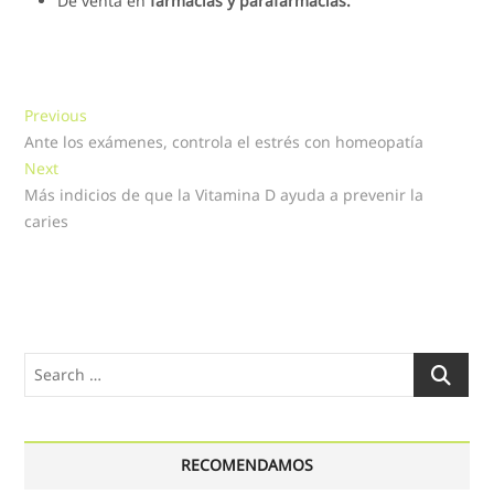
De venta en
farmacias y parafarmacias.
Navegación
Previous
Previous
post:
Ante los exámenes, controla el estrés con homeopatía
de
Next
Next
entradas
post:
Más indicios de que la Vitamina D ayuda a prevenir la
caries
Search
…
RECOMENDAMOS