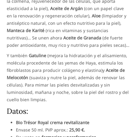
la colmena, rejuvenecedor de las células, que aporta
elasticidad a la piel),
Aceite de Argán
(con un papel clave
en la renovación y regeneración celular),
Aloe
(limpiador y
antiséptico natural, con un efecto nutritivo para la piel),
Manteca de Karité
(rica en vitaminas y sustancias
nutritivas)… Se unen ahora
Aceite de Granada
(de fuerte
poder antioxidante, muy rico y nutritivo para pieles secas)…
Y también
Gatuline
(mejora la hidratación y el alisamiento,
molécula procedente de las yemas de Haya, estimula los
fibroblastos para producir colágeno y elastina)y
Aceite de
Melocotón
(suaviza y nutre la piel, además de renovar las
células). Para mimar las pieles desvitalizadas y sin
luminosidad, mañana y noche, sobre la piel del rostro y del
cuello bien limpias.
Datos:
Bio Trésor Royal crema revitalizante
Envase 50 ml. PVP aprox.:
25,90 €.