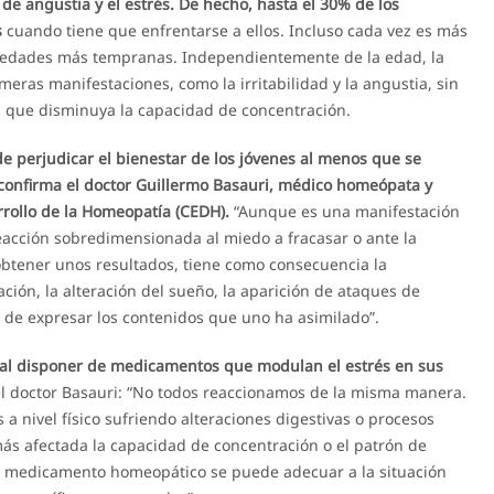
 de angustia y el estrés. De hecho, hasta el 30% de los
s
cuando tiene que enfrentarse a ellos. Incluso cada vez es más
n edades más tempranas. Independientemente de la edad, la
eras manifestaciones, como la irritabilidad y la angustia, sin
n que disminuya la capacidad de concentración.
e perjudicar el bienestar de los jóvenes al menos que se
 confirma el doctor Guillermo Basauri, médico homeópata y
rollo de la Homeopatía (CEDH).
“Aunque es una manifestación
acción sobredimensionada al miedo a fracasar o ante la
obtener unos resultados, tiene como consecuencia la
ión, la alteración del sueño, la aparición de ataques de
a de expresar los contenidos que uno ha asimilado”.
z al disponer de medicamentos que modulan el estrés en sus
l doctor Basauri: “No todos reaccionamos de la misma manera.
 nivel físico sufriendo alteraciones digestivas o procesos
más afectada la capacidad de concentración o el patrón de
el medicamento homeopático se puede adecuar a la situación