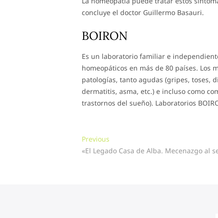
La homeopatía puede tratar estos síntoma
concluye el doctor Guillermo Basauri.
BOIRON
Es un laboratorio familiar e independient
homeopáticos en más de 80 países. Los 
patologías, tanto agudas (gripes, toses, di
dermatitis, asma, etc.) e incluso como c
trastornos del sueño). Laboratorios BOIR
Navegación
Previous
Previous
post:
«El Legado Casa de Alba. Mecenazgo al ser
de
entradas