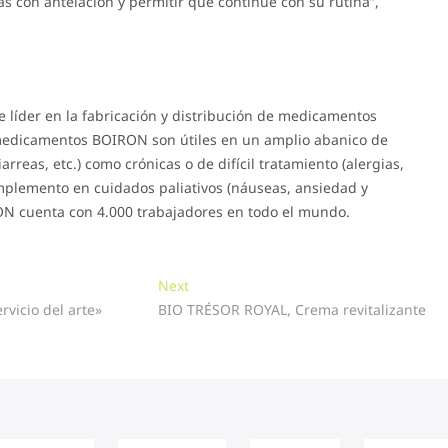
s con antelación y permitir que continúe con su rutina”,
e líder en la fabricación y distribución de medicamentos
medicamentos BOIRON son útiles en un amplio abanico de
arreas, etc.) como crónicas o de difícil tratamiento (alergias,
omplemento en cuidados paliativos (náuseas, ansiedad y
ON cuenta con 4.000 trabajadores en todo el mundo.
Next
Next
post:
vicio del arte»
BIO TRÉSOR ROYAL, Crema revitalizante