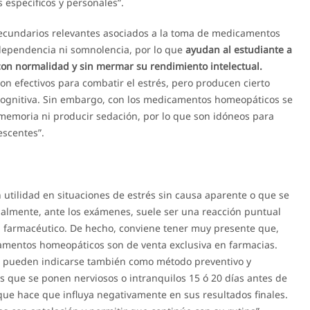
 específicos y personales”.
ecundarios relevantes asociados a la toma de medicamentos
dependencia ni somnolencia, por lo que
ayudan al estudiante a
con normalidad y sin mermar su rendimiento intelectual.
 efectivos para combatir el estrés, pero producen cierto
cognitiva. Sin embargo, con los medicamentos homeopáticos se
a memoria ni producir sedación, por lo que son idóneos para
escentes”.
tilidad en situaciones de estrés sin causa aparente o que se
lmente, ante los exámenes, suele ser una reacción puntual
l farmacéutico. De hecho, conviene tener muy presente que,
mentos homeopáticos son de venta exclusiva en farmacias.
s pueden indicarse también como método preventivo y
s que se ponen nerviosos o intranquilos 15 ó 20 días antes de
 que hace que influya negativamente en sus resultados finales.