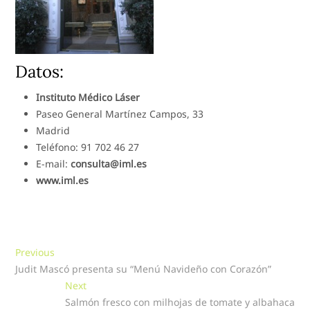
Datos:
Instituto Médico Láser
Paseo General Martínez Campos, 33
Madrid
Teléfono: 91 702 46 27
E-mail:
consulta@iml.es
www.iml.es
Navegación
Previous
Previous
post:
Judit Mascó presenta su “Menú Navideño con Corazón”
de
Next
Next
entradas
post:
Salmón fresco con milhojas de tomate y albahaca