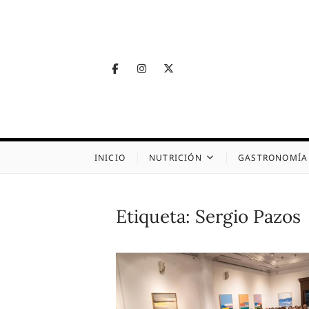
Skip
to
content
Facebook
Instagram
Twitter
Telegram
Nutrig
NUTRICIÓN, SALUD
INICIO
NUTRICIÓN
GASTRONOMÍA
Etiqueta:
Sergio Pazos