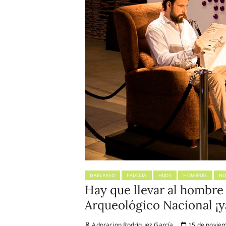
DAELPASO
FAMILIA
HIJOS
HOMBRES
NO
Hay que llevar al hombre
Arqueológico Nacional ¡y
Adoracion Rodríguez García
15 de noviem