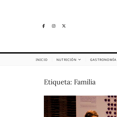
Skip
to
content
Facebook
Instagram
Twitter
Telegram
Nutrig
NUTRICIÓN, SALUD
INICIO
NUTRICIÓN
GASTRONOMÍA
Etiqueta:
Familia