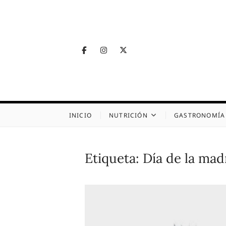
Skip
to
content
Facebook
Instagram
Twitter
Telegram
Nutrig
NUTRICIÓN, SALUD
INICIO
NUTRICIÓN
GASTRONOMÍA
Etiqueta:
Día de la mad