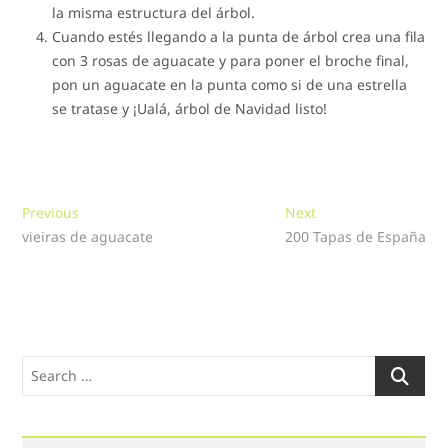
la misma estructura del árbol.
Cuando estés llegando a la punta de árbol crea una fila
con 3 rosas de aguacate y para poner el broche final,
pon un aguacate en la punta como si de una estrella
se tratase y ¡Ualá, árbol de Navidad listo!
Navegación
Previous
Next
Previous
Next
post:
post:
vieiras de aguacate
200 Tapas de España
de
entradas
Search
…