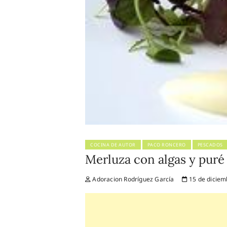
COCINA DE AUTOR
PACO RONCERO
PESCADOS
Merluza con algas y puré
Adoracion Rodríguez García
15 de diciem