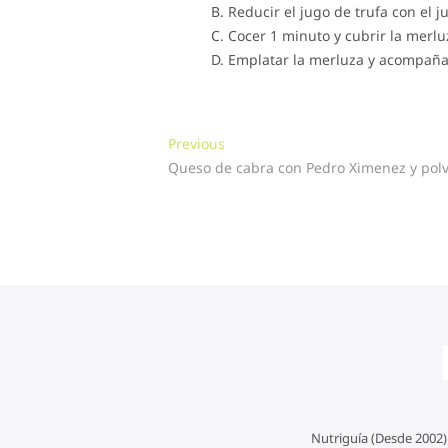
Reducir el jugo de trufa con el j
Cocer 1 minuto y cubrir la merlu
Emplatar la merluza y acompañar
Navegación
Previous
Previous
post:
Queso de cabra con Pedro Ximenez y polv
de
entradas
Nutriguía (Desde 2002)