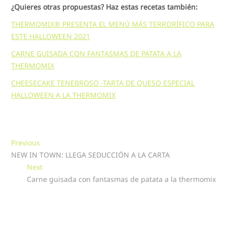
¿Quieres otras propuestas? Haz estas recetas también:
THERMOMIX® PRESENTA EL MENÚ MÁS TERRORÍFICO PARA
ESTE HALLOWEEN 2021
CARNE GUISADA CON FANTASMAS DE PATATA A LA
THERMOMIX
CHEESECAKE TENEBROSO -TARTA DE QUESO ESPECIAL
HALLOWEEN A LA THERMOMIX
Navegación
Previous
Previous
post:
NEW IN TOWN: LLEGA SEDUCCIÓN A LA CARTA
de
Next
Next
entradas
post:
Carne guisada con fantasmas de patata a la thermomix